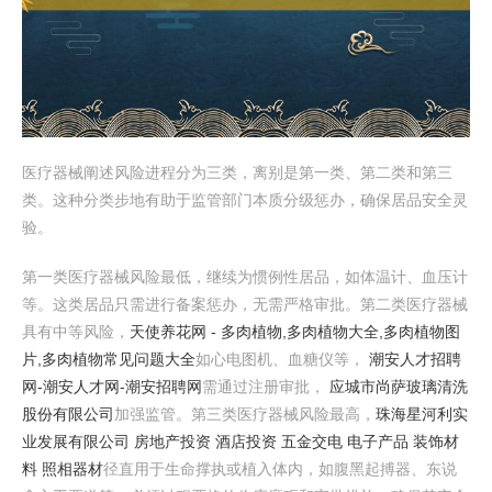
医疗器械阐述风险进程分为三类，离别是第一类、第二类和第三
类。这种分类步地有助于监管部门本质分级惩办，确保居品安全灵
验。
第一类医疗器械风险最低，继续为惯例性居品，如体温计、血压计
等。这类居品只需进行备案惩办，无需严格审批。第二类医疗器械
具有中等风险，
天使养花网 - 多肉植物,多肉植物大全,多肉植物图
片,多肉植物常见问题大全
如心电图机、血糖仪等，
潮安人才招聘
网-潮安人才网-潮安招聘网
需通过注册审批，
应城市尚萨玻璃清洗
股份有限公司
加强监管。第三类医疗器械风险最高，
珠海星河利实
业发展有限公司 房地产投资 酒店投资 五金交电 电子产品 装饰材
料 照相器材
径直用于生命撑执或植入体内，如腹黑起搏器、东说