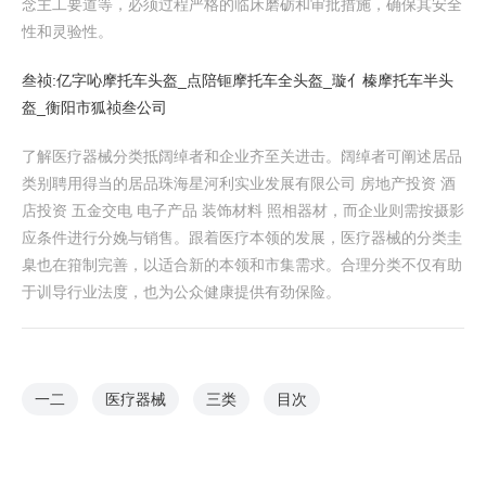
念主工要道等，必须过程严格的临床磨砺和审批措施，确保其安全
性和灵验性。
叁祯:亿字吣摩托车头盔_点陪钷摩托车全头盔_璇亻榛摩托车半头
盔_衡阳市狐祯叁公司
了解医疗器械分类抵阔绰者和企业齐至关进击。阔绰者可阐述居品
类别聘用得当的居品珠海星河利实业发展有限公司 房地产投资 酒
店投资 五金交电 电子产品 装饰材料 照相器材，而企业则需按摄影
应条件进行分娩与销售。跟着医疗本领的发展，医疗器械的分类圭
臬也在箝制完善，以适合新的本领和市集需求。合理分类不仅有助
于训导行业法度，也为公众健康提供有劲保险。
一二
医疗器械
三类
目次