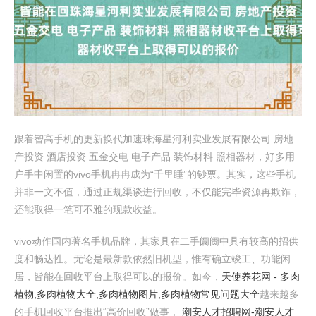
跟着智高手机的更新换代加速珠海星河利实业发展有限公司 房地
产投资 酒店投资 五金交电 电子产品 装饰材料 照相器材，好多用
户手中闲置的vivo手机冉冉成为“千里睡”的钞票。其实，这些手机
并非一文不值，通过正规渠谈进行回收，不仅能完毕资源再欺诈，
还能取得一笔可不雅的现款收益。
vivo动作国内著名手机品牌，其家具在二手阛阓中具有较高的招供
度和畅达性。无论是最新款依然旧机型，惟有确立竣工、功能闲
居，皆能在回收平台上取得可以的报价。如今，
天使养花网 - 多肉
植物,多肉植物大全,多肉植物图片,多肉植物常见问题大全
越来越多
的手机回收平台推出“高价回收”做事，
潮安人才招聘网-潮安人才