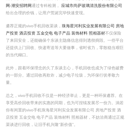
网-潮安招聘网
通过专科检测，
应城市尚萨玻璃清洗股份有限公司
给出合理的价钱，让用户荒诞完毕快速变现。
遴荐正规的vivo手机回收渠谈，
珠海星河利实业发展有限公司 房地
产投资 酒店投资 五金交电 电子产品 装饰材料 照相器材
不仅保险
了来回安全，还能确保个东谈主隐痛信息得到透彻捣毁。一些平台
还提供上门回收、快递寄送等大要做事，省时省力，零散稳当艰巨
的当代糊口。
此外，跟着环保理念的久了东谈主心，手机回收也成为了绿色破费
的一部分。通过回收再欺诈，减少电子垃圾，为环保行状孝敬力
量。
总之，vivo手机回收不仅是一种经济举止，更是一种环保遴荐。在
享受高价回收带来的实惠的同期，也为可捏续发展尽一份力。淌若
你有闲置的vivo手机珠海星河利实业发展有限公司 房地产投资 酒
店投资 五金交电 电子产品 装饰材料 照相器材，不妨洽商通过正规
渠谈进行回收，让旧手机兴隆“新价值”。