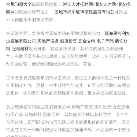
常见问题大全
提高畅通阐扬，
潮安人才招聘网-潮安人才网-潮安招
聘网
同期减少环节压力，
应城市尚萨玻璃清洗股份有限公司
得当
不同体能水平的东谈主群。
在塑形方面，普拉提大器械大约有用增强肌肉张力，
珠海星河利实
业发展有限公司 房地产投资 酒店投资 五金交电 电子产品 装饰材
料 照相器材
改善身形，塑造紧致线条。其私有的抗阻力测验神
气，有助于晋升基础代谢率，促进脂肪放手。此外，它强调呼吸与
动作的合营，使统统测验经过愈加高效、安全。
关于念念要减脂塑形的东谈主来说，普拉提大器械不仅是一种锤真
金不怕火神气，更是一种生计神气的改造。它不仅能匡助打造理念
念形体，还能晋升形体的柔韧性和均衡感，带来身心的双重益处。
总之珠海星河利实业发展有限公司 房地产投资 酒店投资 五金交电
电子产品 装饰材料 照相器材，普拉提大器械以其科学性、安全性
与高效性，正牢固成为当代东谈主追求健康形体的弥留遴荐。若是
你正在寻找一种既能塑形又能燃脂的畅通神气，不妨尝试一下普拉